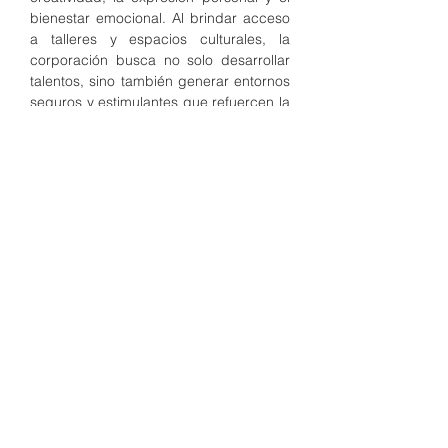
bienestar emocional. Al brindar acceso
a talleres y espacios culturales, la
corporación busca no solo desarrollar
talentos, sino también generar entornos
seguros y estimulantes que refuercen la
identidad cultural y la cohesión social.
BAILE Y DANZAS FOLCLORICAS
BAILE Y DANZAS FOLCLORICAS
MUSICA
MUSICA
INSTRUMENTOS MUSICALES
INSTRUMENTOS MUSICALES
TEATRO
TEATRO
LECTURA
LECTURA
ENLACES RAPIDOS:
ESCRITURA
ESCRITURA
CONTACTANOS
📍
Carrera 26h3 72w 57 / Barrio Los lagos