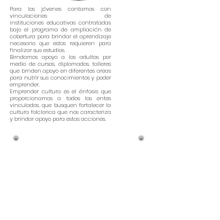
Para los jóvenes contamos con
vinculaciones de
instituciones educativas contratadas
bajo el programa de ampliación de
cobertura para brindar el aprendizaje
necesario que estos requieren para
finalizar sus estudios.
Birndamos apoyo a los adultos por
medio de cursos, diplomados, talleres
que brnden apoyo en diferentes areas
para nutrir sus conocimientos y poder
emprender.
Emprender cultura es el énfasis que
proporcionamos a todos los entes
vinculados, que busquen fortalecer la
cultura folclorica que nos caracteriza
y brindar apoyo para estas acciones.
COMUNIDAD,
DERECHO Y
AMBIENTE